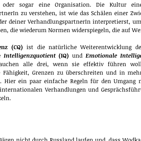
 oder sogar eine Organisation. Die Kultur eine
tnerIn zu verstehen, ist wie das Schälen einer Zwie
der deiner VerhandlungspartnerIn interpretierst, um
hen, die wiederum Normen widerspiegeln, die auf We
genz (CQ)
 ist die natürliche Weiterentwicklung der
e
Intelligenzquotient
 (IQ)
 und 
Emotionale Intellig
auchen alle drei, wenn sie effektiv führen wolle
ie Fähigkeit, Grenzen zu überschreiten und in mehr
n. Hier ein paar einfache Regeln für den Umgang mi
 internationalen Verhandlungen und Gesprächsführ
eln.
 Bären nicht durch Russland laufen und, dass Wodka 