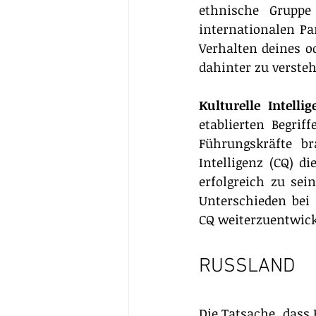
ethnische Gruppe
internationalen Par
Verhalten deines o
dahinter zu verste
Kulturelle Intelli
etablierten Begriff
Führungskräfte br
Intelligenz (CQ) d
erfolgreich zu sei
Unterschieden bei
CQ weiterzuentwick
RUSSLAND
Die Tatsache, dass