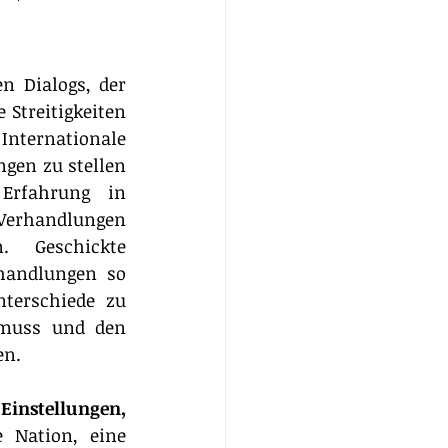
 Dialogs, der 
Streitigkeiten 
Internationale 
gen zu stellen 
und mit dem Unbekannten umzugehen. Selbst diejenige, die Erfahrung in 
Verhandlungen 
 Geschickte 
handlungen so 
nterschiede zu 
muss und den 
en.
instellungen, 
 Nation, eine 