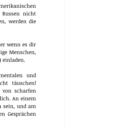
merikanischen 
 Russen nicht 
n, werden die 
er wenn es dir 
lige Menschen, 
 einladen.
mentalen und 
ht täuschen! 
 von scharfen 
lich. An einem 
 sein, und am 
en Gesprächen 