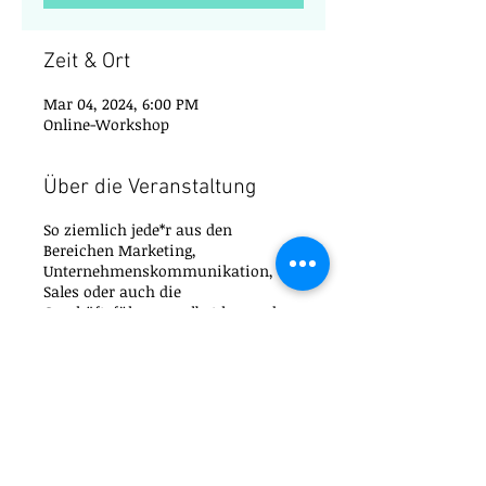
Zeit & Ort
Mar 04, 2024, 6:00 PM
Online-Workshop
Über die Veranstaltung
So ziemlich jede*r aus den
Bereichen Marketing,
Unternehmenskommunikation,
Sales oder auch die
Geschäftsführung selbst hegen den
Wunsch zielgenau die gewünschten
Kund*innen und aber auch
Geschäftspartner*nnen zu erreichen
und von dem Produkt,
Dienstleistung oder dem ganzen
Unternehmen zu überzeugen. Es
gibt leider kein Geheimrezept, aber
was naher kommt ist
Business
Diese Veranstaltung teilen