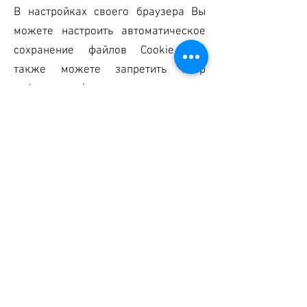
В настройках своего браузера Вы
можете настроить автоматическое
сохранение файлов Cookie. Вы
также можете запретить сбор
информации (посещаемые интернет-
страницы и Ваш IP-адрес), а также
обработку компанией Google
полученных данных.
На нашей интернет-странице
активна анонимизация IP адреса, то
есть компания Google сокращает IP
адрес в странах Европейского Союза
и других странах, заключивших
соглашение (последние 8 Bit).