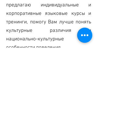
предлагаю индивидуальные и
корпоративные языковые курсы и
тренинги, помогу Вам лучше понять
культурные различия и
национально-культурные
особенности поведения.
Тренинги проходят индивидуально
или в группах. Учебный план
составляю в зависимости от отрасли
и в соответствии с Вашими целями и
задачами: заграничные
коммандировки, тренинги для
сотрудников и менеджмента и пр.
Лекции & тематические