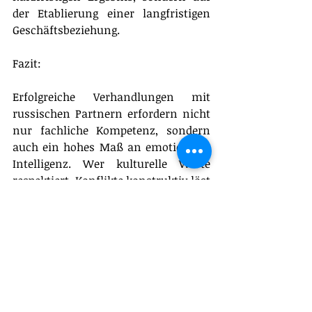
der Etablierung einer langfristigen 
Geschäftsbeziehung.
Fazit:
Erfolgreiche Verhandlungen mit 
russischen Partnern erfordern nicht 
nur fachliche Kompetenz, sondern 
auch ein hohes Maß an emotionaler 
Intelligenz. Wer kulturelle Werte 
respektiert, Konflikte konstruktiv löst 
und authentisches Vertrauen 
aufbaut, legt den Grundstein für 
nachhaltigen Erfolg.
#meinpartnerrussland
#verhandlungenmitrussland
#emotionaleintelligenz